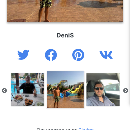
DeniS
Осъществено от
Piwigo